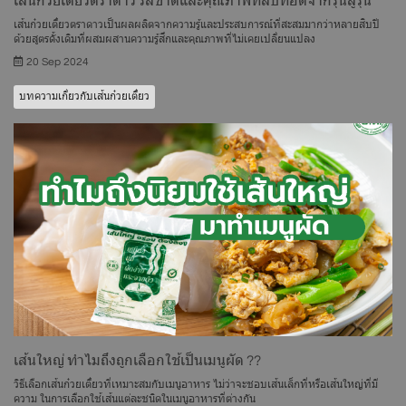
เส้นก๋วยเตี๋ยวตราดาว รสชาติและคุณภาพที่สืบทอดจากรุ่นสู่รุ่น
เส้นก๋วยเตี๋ยวตราดาวเป็นผลผลิตจากความรู้และประสบการณ์ที่สะสมมากว่าหลายสิบปี
ด้วยสูตรดั้งเดิมที่ผสมผสานความรู้สึกและคุณภาพที่ไม่เคยเปลี่ยนแปลง
20 Sep 2024
บทความเกี่ยวกับเส้นก๋วยเตี๋ยว
เส้นใหญ่ ทำไมถึงถูกเลือกใช้เป็นเมนูผัด ??
วิธีเลือกเส้นก๋วยเตี๋ยวที่เหมาะสมกับเมนูอาหาร ไม่ว่าจะชอบเส้นเล็กที่หรือเส้นใหญ่ที่มี
ความ ในการเลือกใช้เส้นแต่ละชนิดในเมนูอาหารที่ต่างกัน