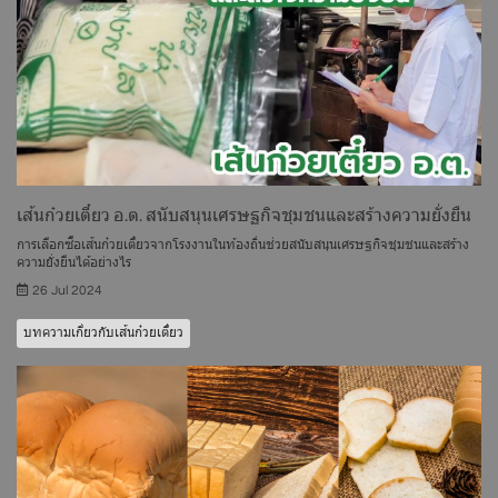
เส้นก๋วยเตี๋ยว อ.ต. สนับสนุนเศรษฐกิจชุมชนและสร้างความยั่งยืน
การเลือกซื้อเส้นก๋วยเตี๋ยวจากโรงงานในท้องถิ่นช่วยสนับสนุนเศรษฐกิจชุมชนและสร้าง
ความยั่งยืนได้อย่างไร
26 Jul 2024
บทความเกี่ยวกับเส้นก๋วยเตี๋ยว