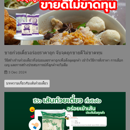
ขายก๋วยเตี๋ยวอร่อยราคาถูก จับจุดถูกขายดีไม่ขาดทุน
วิธีสร้างร้านก๋วยเตี๋ยวที่อร่อยและราคาถูกเพื่อดึงดูดลูกค้า เข้าใจวิธีการตั้งราคา การเลือก
เมนู และการสร้างประสบการณ์ที่ลูกค้าจะไม่ลืม
3 Dec 2024
บทความเกี่ยวกับเส้นก๋วยเตี๋ยว