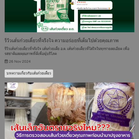
รีวิวเส้นก๋วยเตี๋ยวที่จริงใจ ความอร่อยที่เต็มไปด้วยคุณภาพ
รีวิวเส้นก๋วยเตี๋ยวที่จริงใจ เส้นก๋วยเตี๋ย อ.ต. เส้นก๋วยเตี๋ยวที่ใส่ใจในทุกรายละเอียด เพื่อ
รสชาติและคุณภาพที่ดีเพื่อผู้บริโภค
26 Nov 2024
บทความเกี่ยวกับเส้นก๋วยเตี๋ยว