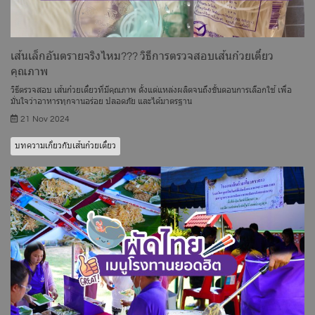
เส้นเล็กอันตรายจริงไหม??? วิธีการตรวจสอบเส้นก๋วยเตี๋ยว
คุณภาพ
วิธีตรวจสอบ เส้นก๋วยเตี๋ยวที่มีคุณภาพ ตั้งแต่แหล่งผลิตจนถึงขั้นตอนการเลือกใช้ เพื่อ
มั่นใจว่าอาหารทุกจานอร่อย ปลอดภัย และได้มาตรฐาน
21 Nov 2024
บทความเกี่ยวกับเส้นก๋วยเตี๋ยว