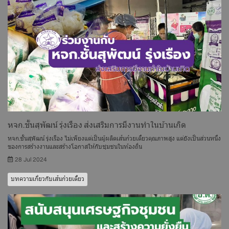
หจก.ชั้นสุพัฒน์ รุ่งเรือง ส่งเสริมการมีงานทำในบ้านเกิด
หจก.ชั้นสุพัฒน์ รุ่งเรือง ไม่เพียงแต่เป็นผู้ผลิตเส้นก๋วยเตี๋ยวคุณภาพสูง แต่ยังเป็นส่วนหนึ่ง
ของการสร้างงานและสร้างโอกาสให้กับชุมชนในท้องถิ่น
28 Jul 2024
บทความเกี่ยวกับเส้นก๋วยเตี๋ยว