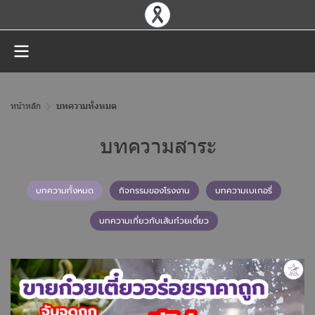
หน้าหลัก
บทความทั้งหมด
บทความสาระ
บทความทั้งหมด
กิจกรรมของโรงงาน
บทความเบเกอรี่
บทความเกี่ยวกับเส้นก๋วยเตี๋ยว