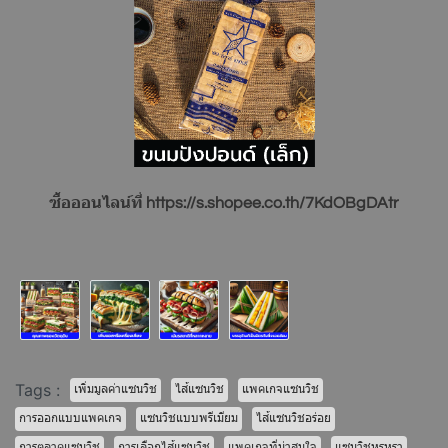
ซื้อออนไลน์ที่
https://s.shopee.co.th/7KdOBgDAtr
Tags :
เพิ่มมูลค่าแซนวิช
ไส้แซนวิช
แพคเกจแซนวิช
การออกแบบแพคเกจ
แซนวิชแบบพรีเมียม
ไส้แซนวิชอร่อย
การตลาดแซนวิช
การเลือกไส้แซนวิช
แพคเกจที่น่าสนใจ
แซนวิชหรูหรา