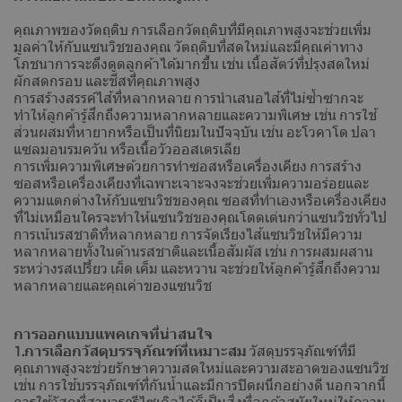
คุณภาพของวัตถุดิบ การเลือกวัตถุดิบที่มีคุณภาพสูงจะช่วยเพิ่ม
มูลค่าให้กับแซนวิชของคุณ วัตถุดิบที่สดใหม่และมีคุณค่าทาง
โภชนาการจะดึงดูดลูกค้าได้มากขึ้น เช่น เนื้อสัตว์ที่ปรุงสดใหม่
ผักสดกรอบ และชีสที่คุณภาพสูง
การสร้างสรรค์ไส้ที่หลากหลาย การนำเสนอไส้ที่ไม่ซ้ำซากจะ
ทำให้ลูกค้ารู้สึกถึงความหลากหลายและความพิเศษ เช่น การใช้
ส่วนผสมที่หายากหรือเป็นที่นิยมในปัจจุบัน เช่น อะโวคาโด ปลา
แซลมอนรมควัน หรือเนื้อวัวออสเตรเลีย
การเพิ่มความพิเศษด้วยการทำซอสหรือเครื่องเคียง การสร้าง
ซอสหรือเครื่องเคียงที่เฉพาะเจาะจงจะช่วยเพิ่มความอร่อยและ
ความแตกต่างให้กับแซนวิชของคุณ ซอสที่ทำเองหรือเครื่องเคียง
ที่ไม่เหมือนใครจะทำให้แซนวิชของคุณโดดเด่นกว่าแซนวิชทั่วไป
การเน้นรสชาติที่หลากหลาย การจัดเรียงไส้แซนวิชให้มีความ
หลากหลายทั้งในด้านรสชาติและเนื้อสัมผัส เช่น การผสมผสาน
ระหว่างรสเปรี้ยว เผ็ด เค็ม และหวาน จะช่วยให้ลูกค้ารู้สึกถึงความ
หลากหลายและคุณค่าของแซนวิช
การออกแบบแพคเกจที่น่าสนใจ
1.การเลือกวัสดุบรรจุภัณฑ์ที่เหมาะสม
วัสดุบรรจุภัณฑ์ที่มี
คุณภาพสูงจะช่วยรักษาความสดใหม่และความสะอาดของแซนวิช
เช่น การใช้บรรจุภัณฑ์ที่กันน้ำและมีการปิดผนึกอย่างดี นอกจากนี้