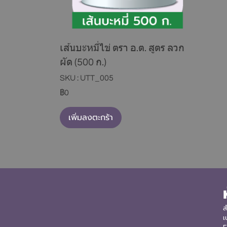
เส้นบะหมี่ไข่ ตรา อ.ต. สูตร ลวก
ผัด (500 ก.)
SKU : UTT_005
฿0
เพิ่มลงตะกร้า
ส
เ